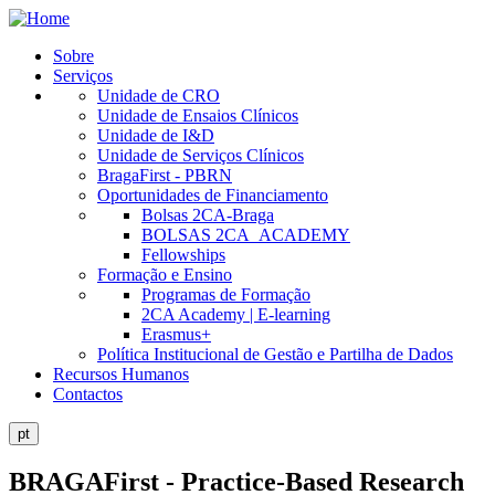
Skip
to
Sobre
main
Serviços
Public
content
Unidade de CRO
Site
Unidade de Ensaios Clínicos
Unidade de I&D
Menu
Unidade de Serviços Clínicos
BragaFirst - PBRN
Oportunidades de Financiamento
Bolsas 2CA-Braga
BOLSAS 2CA_ACADEMY
Fellowships
Formação e Ensino
Programas de Formação
2CA Academy | E-learning
Erasmus+
Política Institucional de Gestão e Partilha de Dados
Recursos Humanos
Contactos
pt
BRAGAFirst - Practice-Based Research