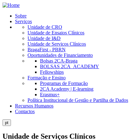
Skip
to
Sobre
main
Serviços
Public
content
Unidade de CRO
Site
Unidade de Ensaios Clínicos
Unidade de I&D
Menu
Unidade de Serviços Clínicos
BragaFirst - PBRN
Oportunidades de Financiamento
Bolsas 2CA-Braga
BOLSAS 2CA_ACADEMY
Fellowships
Formação e Ensino
Programas de Formação
2CA Academy | E-learning
Erasmus+
Política Institucional de Gestão e Partilha de Dados
Recursos Humanos
Contactos
pt
Unidade de Serviços Clínicos