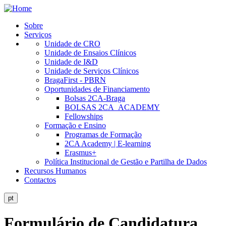
Skip
to
Sobre
main
Serviços
Public
content
Unidade de CRO
Site
Unidade de Ensaios Clínicos
Unidade de I&D
Menu
Unidade de Serviços Clínicos
BragaFirst - PBRN
Oportunidades de Financiamento
Bolsas 2CA-Braga
BOLSAS 2CA_ACADEMY
Fellowships
Formação e Ensino
Programas de Formação
2CA Academy | E-learning
Erasmus+
Política Institucional de Gestão e Partilha de Dados
Recursos Humanos
Contactos
pt
Formulário de Candidatura