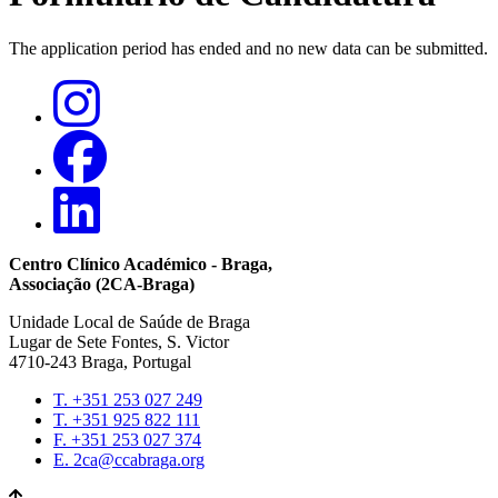
The application period has ended and no new data can be submitted.
Mensagem
de
estado
Centro Clínico Académico - Braga,
Associação (2CA-Braga)
Unidade Local de Saúde de Braga
Lugar de Sete Fontes, S. Victor
4710-243 Braga, Portugal
T. +351 253 027 249
T. +351 925 822 111
Contacts
F. +351 253 027 374
E. 2ca@ccabraga.org