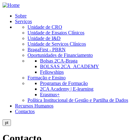
Skip
to
Sobre
main
Serviços
Public
content
Unidade de CRO
Site
Unidade de Ensaios Clínicos
Unidade de I&D
Menu
Unidade de Serviços Clínicos
BragaFirst - PBRN
Oportunidades de Financiamento
Bolsas 2CA-Braga
BOLSAS 2CA_ACADEMY
Fellowships
Formação e Ensino
Programas de Formação
2CA Academy | E-learning
Erasmus+
Política Institucional de Gestão e Partilha de Dados
Recursos Humanos
Contactos
pt
Contacto