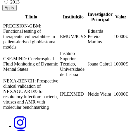
2013
Investigador
Título
Instituição
Valor
Principal
PRECISION-GBM:
Functional testing of
Eduarda
therapeutic vulnerabilities in
EMUM/ICVS
Pereira
10000€
patient-derived glioblastoma
Martins
models
Instituto
CSF-MIND: Cerebrospinal
Superior
Fluid Monitoring of Dynamic
Técnico,
Joana Cabral
10000€
Mental States
Universidade
de Lisboa
NEXA-BENCH: Prospective
clinical validation of
NEXAGUARD® for
IPLEXMED
Neide Vieira
10000€
respiratory infection: bacteria,
viruses and AMR with
molecular benchmarking