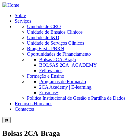
Skip
to
Sobre
main
Serviços
Public
content
Unidade de CRO
Site
Unidade de Ensaios Clínicos
Unidade de I&D
Menu
Unidade de Serviços Clínicos
BragaFirst - PBRN
Oportunidades de Financiamento
Bolsas 2CA-Braga
BOLSAS 2CA_ACADEMY
Fellowships
Formação e Ensino
Programas de Formação
2CA Academy | E-learning
Erasmus+
Política Institucional de Gestão e Partilha de Dados
Recursos Humanos
Contactos
pt
Bolsas 2CA-Braga