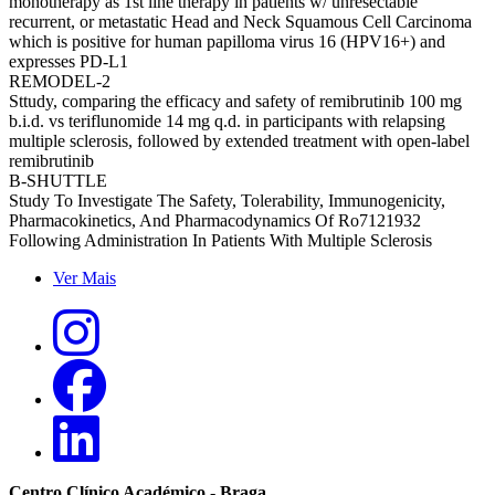
monotherapy as 1st line therapy in patients w/ unresectable
recurrent, or metastatic Head and Neck Squamous Cell Carcinoma
which is positive for human papilloma virus 16 (HPV16+) and
expresses PD-L1
REMODEL-2
Sttudy, comparing the efficacy and safety of remibrutinib 100 mg
b.i.d. vs teriflunomide 14 mg q.d. in participants with relapsing
multiple sclerosis, followed by extended treatment with open-label
remibrutinib
B-SHUTTLE
Study To Investigate The Safety, Tolerability, Immunogenicity,
Pharmacokinetics, And Pharmacodynamics Of Ro7121932
Following Administration In Patients With Multiple Sclerosis
Ver Mais
Centro Clínico Académico - Braga,