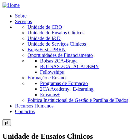
Skip
to
Sobre
main
Serviços
Public
content
Unidade de CRO
Site
Unidade de Ensaios Clínicos
Unidade de I&D
Menu
Unidade de Serviços Clínicos
BragaFirst - PBRN
Oportunidades de Financiamento
Bolsas 2CA-Braga
BOLSAS 2CA_ACADEMY
Fellowships
Formação e Ensino
Programas de Formação
2CA Academy | E-learning
Erasmus+
Política Institucional de Gestão e Partilha de Dados
Recursos Humanos
Contactos
pt
Unidade de Ensaios Clínicos